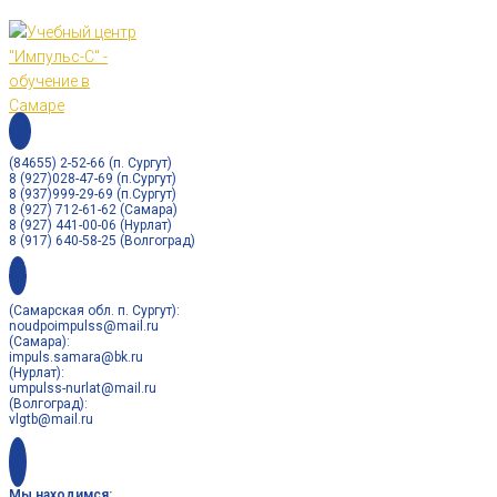
Перейти
к
контенту
(84655) 2-52-66 (п. Сургут)
8 (927)028-47-69 (п.Сургут)
8 (937)999-29-69 (п.Сургут)
8 (927) 712-61-62 (Самара)
8 (927) 441-00-06 (Нурлат)
8 (917) 640-58-25 (Волгоград)
(Самарская обл. п. Сургут):
noudpoimpulss@mail.ru
(Самара):
impuls.samara@bk.ru
(Нурлат):
umpulss-nurlat@mail.ru
(Волгоград):
vlgtb@mail.ru
Мы находимся: