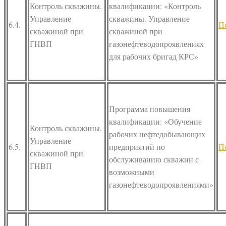
Контроль скважины.
квалификации: «Контроль
Управление
скважины. Управление
6.4.
П
скважиной при
скважиной при
ГНВП
газонефтеводопроявлениях
для рабочих бригад КРС»
Программа повышения
квалификации: «Обучение
Контроль скважины.
рабочих нефтедобывающих
Управление
6.5.
предприятий по
П
скважиной при
обслуживанию скважин с
ГНВП
возможными
газонефтеводопроявлениями»