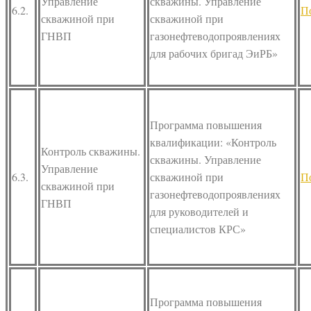
Управление
скважины. Управление
6.2.
П
скважиной при
скважиной при
ГНВП
газонефтеводопроявлениях
для рабочих бригад ЭиРБ»
Программа повышения
квалификации: «Контроль
Контроль скважины.
скважины. Управление
Управление
6.3.
скважиной при
П
скважиной при
газонефтеводопроявлениях
ГНВП
для руководителей и
специалистов КРС»
Программа повышения