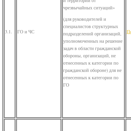
и территорий от
чрезвычайных ситуаций»
(для руководителей и
специалистов структурных
3.1.
ГО и ЧС
П
подразделений организаций,
уполномоченных на решение
задач в области гражданской
обороны, организаций, не
отнесенных к категории по
гражданской обороне) для не
отнесенных к категории по
ГО