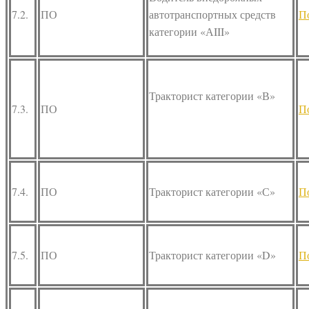
7.2.
ПО
автотранспортных средств
П
категории «АIII»
Тракторист категории «В»
7.3.
ПО
П
7.4.
ПО
Тракторист категории «С»
П
7.5.
ПО
Тракторист категории «D»
П