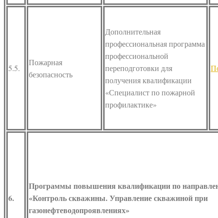
Дополнительная
профессиональная программа
профессиональной
Пожарная
5.5.
переподготовки для
П
безопасность
получения квалификации
«Специалист по пожарной
профилактике»
Программы повышения квалификации по направле
6.
«Контроль скважины. Управление скважиной при
газонефтеводопроявлениях»