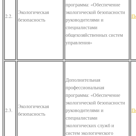
программа: «Обеспечение
Экологическая
экологической безопасности
2.2.
П
безопасность
руководителями и
специалистами
общехозяйственных систем
управления»
Дополнительная
профессиональная
программа: «Обеспечение
экологической безопасности
Экологическая
2.3.
руководителями и
П
безопасность
специалистами
экологических служб и
систем экологического