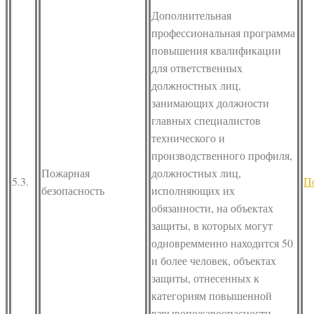
Дополнительная
профессиональная программа
повышения квалификации
для ответственных
должностных лиц,
занимающих должности
главных специалистов
технического и
производственного профиля,
Пожарная
должностных лиц,
5.3.
П
безопасность
исполняющих их
обязанности, на объектах
защиты, в которых могут
одновремменно находится 50
и более человек, объектах
защиты, отнесенных к
категориям повышенной
взрывопожароопасности,