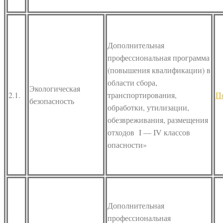
Дополнительная
профессиональная программа
(повышения квалификации) в
области сбора,
Экологическая
2.1.
транспортирования,
П
безопасность
обработки, утилизации,
обезвреживания, размещения
отходов I — IV классов
опасности»
Дополнительная
профессиональная