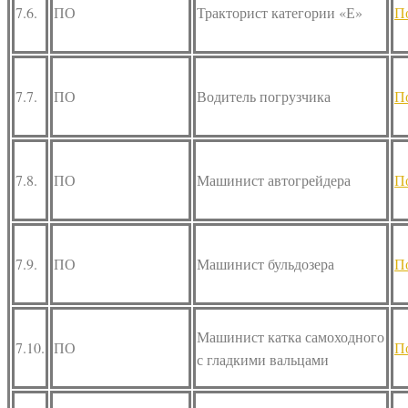
7.6.
ПО
Тракторист категории «Е»
П
7.7.
ПО
Водитель погрузчика
П
7.8.
ПО
Машинист автогрейдера
П
7.9.
ПО
Машинист бульдозера
П
Машинист катка самоходного
7.10.
ПО
П
с гладкими вальцами