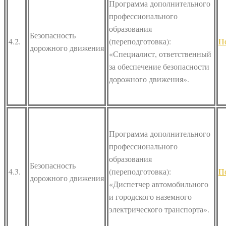
Программа дополнительного
профессионального
образования
Безопасность
4.2.
(переподготовка):
П
дорожного движения
«Специалист, ответственный
за обеспечение безопасности
дорожного движения».
Программа дополнительного
профессионального
образования
Безопасность
4.3.
(переподготовка):
П
дорожного движения
«Диспетчер автомобильного
и городского наземного
электрического транспорта».