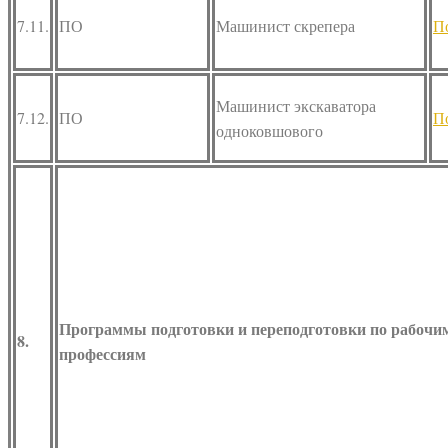
7.11.
ПО
Машинист скрепера
П
Машинист экскаватора
7.12.
ПО
П
одноковшового
Программы подготовки и переподготовки по рабочи
8.
профессиям