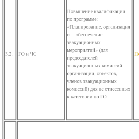
Повышение квалификации
по программе:
«Планирование, организация
и обеспечение
эвакуационных
мероприятий» (для
3.2.
ГО и ЧС
П
председателей
эвакуационных комиссий
организаций, объектов,
членов эвакуационных
комиссий) для не отнесенных
к категории по ГО