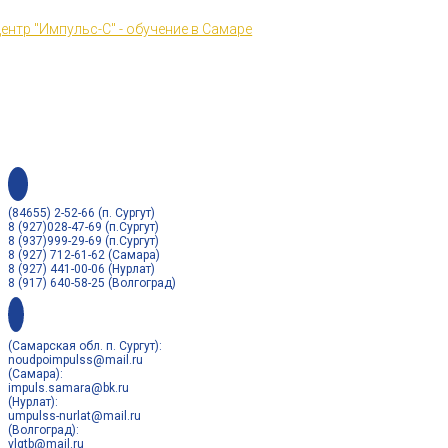
Перейти
к
контенту
(84655) 2-52-66 (п. Сургут)
8 (927)028-47-69 (п.Сургут)
8 (937)999-29-69 (п.Сургут)
8 (927) 712-61-62 (Самара)
8 (927) 441-00-06 (Нурлат)
8 (917) 640-58-25 (Волгоград)
(Самарская обл. п. Сургут):
noudpoimpulss@mail.ru
(Самара):
impuls.samara@bk.ru
(Нурлат):
umpulss-nurlat@mail.ru
(Волгоград):
vlgtb@mail.ru