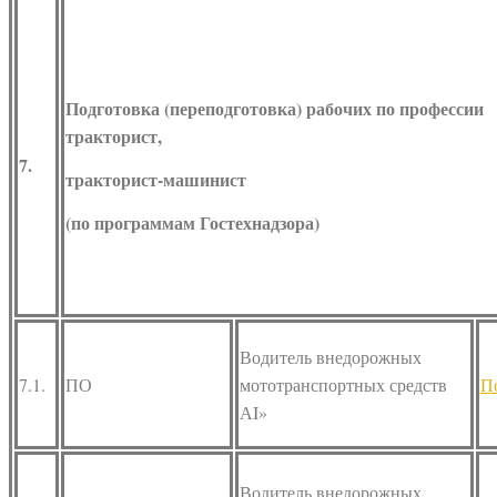
Подготовка (переподготовка) рабочих по профессии
тракторист,
7.
тракторист-машинист
(по программам Гостехнадзора)
Водитель внедорожных
7.1.
ПО
мототранспортных средств
П
АI»
Водитель внедорожных