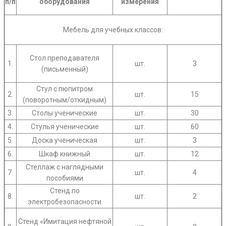
п/п
оборудования
измерения
Мебель для учебных классов:
Стол преподавателя
1.
шт.
3
(письменный)
Стул с пюпитром
2.
шт.
15
(поворотным/откидным)
3.
Столы ученические
шт.
30
4.
Стулья ученические
шт.
60
5.
Доска ученическая
шт.
3
6.
Шкаф книжный
шт.
12
Стеллаж с наглядными
7.
шт.
4
пособиями
Стенд по
8.
шт.
2
электробезопасности
Стенд «Имитация нефтяной