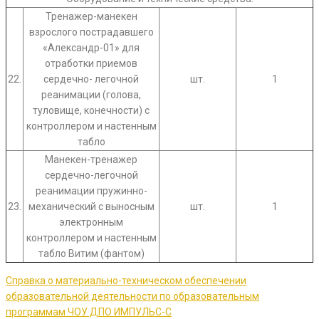
Тренажер-манекен
взрослого пострадавшего
«Александр-01» для
отработки приемов
22.
сердечно- легочной
шт.
1
реанимации (голова,
туловище, конечности) с
контроллером и настенным
табло
Манекен-тренажер
сердечно-легочной
реанимации пружинно-
23.
механический с выносным
шт.
1
электронным
контроллером и настенным
табло Витим (фантом)
Справка о материально-техническом обеспечении
образовательной деятельности по образовательным
программам ЧОУ ДПО ИМПУЛЬС-С