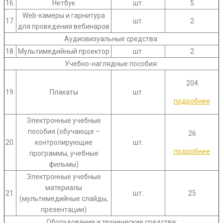
16.
Нетбук
шт.
5
Web-камеры и гарнитура
17.
шт.
2
для проведения вебинаров
Аудиовизуальные средства:
18.
Мультимедийный проектор
шт.
2
Учебно-наглядные пособия:
204
19.
Плакаты
шт.
подробнее
Электронные учебные
пособия (обучающе –
26
20.
контролирующие
шт.
подробнее
программы, учебные
фильмы)
Электронные учебные
материалы
21.
шт.
25
(мультимедийные слайды,
презентации)
Оборудование и технические средства: